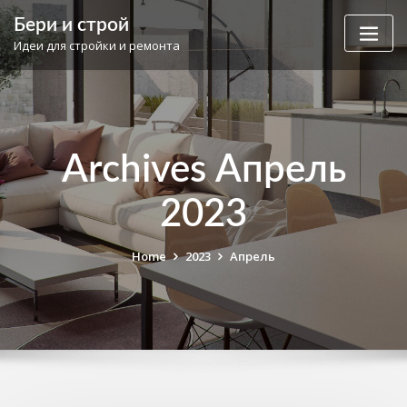
Skip
Бери и строй
to
Идеи для стройки и ремонта
content
Archives Апрель
2023
Home
2023
Апрель