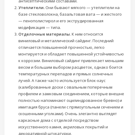
антисептическими составами.
Утеплители.
Они бывают мягкого — утеплители на
базе стекловолокна, базальтовая вата — и жесткого
— пенополистирол и его экструдированная
модификация — типа.
Отделочные материалы
. К ним относится
виниловый и металлический сайдинг. Последний
отличается повышенной прочностью, легко
монтируется и обладает повышенной устойчивостью
к коррозии. Виниловый сайдинг привлекает меньшим
весом и большим выбором расцветок, однако боится
температурных перепадов и прямых солнечных
лучей. А также часто используется блок-хаус
(калиброванные доски с овальным поперечным
профилем и замковым соединением, которые внешне
полностью напоминают оцилиндрованное бревно) и
имитация бруса (панели с прямоугольным сечением и
скошенными уголками). Очень элегантно выглядят
каркасные дома с отделкой посредством
искусственного камня, акриловых покрытий и
декоративной штукатурки.