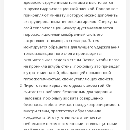
древесно-стружечными плитами и выстилается
снаружи гидроизоляционной пленкой. Поверх нее
прикрепляют минвату, которую можно дополнить
экструдированным пенополистиролом. Сверху на
слой теплоизоляции (изнутри) устанавливается
пароизоляционный мембранный слой: его
закрепляют с помощью степлера. Затем
монтируется обрешетка для лучшего удерживания
теплоизоляционного слоя и производится
окончательная отделка стены. Важно, чтобы влага
не проникла вглубь стены, поскольку это приведет
к утрате минватой, обладающей повышенной
гигроскопичностью, своих утепляющих свойств.
Пирог стены каркасного дома с эковатой.
Он
считается наиболее безопасным для здоровья
человека, поскольку эковата совершенно
безопасна и обеспечивает воздухопроницаемость
внутри стены, препятствуя образованию
конденсата. Этот утеплитель отличается
небольшим весом и отменными теплозащитными