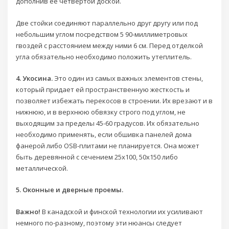
дополнив ее четвертой доской.
Две стойки соединяют параллельно друг другу или под
небольшим углом посредством 5 90-миллиметровых
гвоздей с расстоянием между ними 6 см. Перед отделкой
угла обязательно необходимо положить утеплитель.
4. Укосина.
Это один из самых важных элементов стены,
который придает ей пространственную жесткость и
позволяет избежать перекосов в строении. Их врезают и в
нижнюю, и в верхнюю обвязку строго под углом, не
выходящим за пределы 45-60 градусов. Их обязательно
необходимо применять, если обшивка панелей дома
фанерой либо OSB-плитами не планируется. Она может
быть деревянной с сечением 25х100, 50х150 либо
металлической.
5. Оконные и дверные проемы.
Важно!
В канадской и финской технологии их усиливают
немного по-разному, поэтому эти нюансы следует