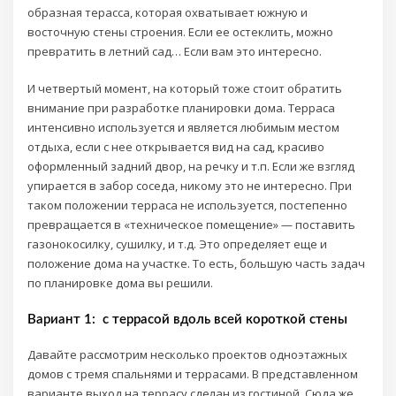
образная терасса, которая охватывает южную и
восточную стены строения. Если ее остеклить, можно
превратить в летний сад… Если вам это интересно.
И четвертый момент, на который тоже стоит обратить
внимание при разработке планировки дома. Терраса
интенсивно используется и является любимым местом
отдыха, если с нее открывается вид на сад, красиво
оформленный задний двор, на речку и т.п. Если же взгляд
упирается в забор соседа, никому это не интересно. При
таком положении терраса не используется, постепенно
превращается в «техническое помещение» — поставить
газонокосилку, сушилку, и т.д. Это определяет еще и
положение дома на участке. То есть, большую часть задач
по планировке дома вы решили.
Вариант 1: с террасой вдоль всей короткой стены
Давайте рассмотрим несколько проектов одноэтажных
домов с тремя спальнями и террасами. В представленном
варианте выход на террасу сделан из гостиной. Сюда же