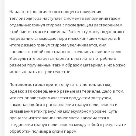
Начало технологического процесса получения
теплоизолятора наступает с момента заполнения газом
отдельных гранул стирола с последующим растворением
этой смеси в массе полимера. Затем эту массу подвергают
нагреванию с помощью пара низкокипящей жидкости. В
итоге размер гранул стирола увеличивается, они
заполняют собой пространство, спекаясь в единое целое.
В результате остается нарезать на плиты потребного
размера полученный таким образом материал, и их можно
использовать в строительстве.
Пенополистирол принято путать с пенопластом,
однако это совершенно разные материалы.
Дело в том,
что пенополистирол является продуктом экструзии,
заключающейся в расплавлении гранул полистирола и
связывания этих гранул на молекулярном уровне. Суть
процесса изготовления пенопласта заключается в
соединении гранул полистирола между собой в результате
обработки полимера сухим паром.