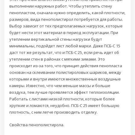
выполнении наружных работ. Чтобы утеплить стену
пенопластом, сначала нужно определить, какой плотности,
размеров, вида пенополистирол потребуется для работы.
Выбор зависит от тех предполагаемых нагрузок, которые
будет нести этот материал в период эксплуатации. При
утеплении вертикальной стены нагрузки будут
минимальны, подойдет лист любой марки. Даже ПСБ-С 15
даст тот же результат, что и ПСБ-С 25, если речь идет об
утеплении стен в районах с мягкими зимами. Это
происходит из-за того, что принцип действия пенопласта
основан на склеивании полистироловых шариков, между
которыми и внутри имеются множественные воздушные
камеры. Известно, что чем меньше массы и больше
воздуха, тем лучше проявляется эффект теплоизоляции.
Работать с листами низкой плотности, которые более
хрупкие и ломаются, неудобно. ПСБ-С 25 имеет большую
плотность, с ним легче производить отделку.
Свойства пенополистирола.