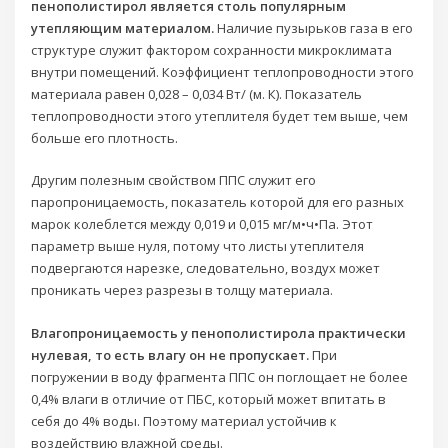
пенополистирол является столь популярным
утепляющим материалом.
Наличие пузырьков газа в его
структуре служит фактором сохранности микроклимата
внутри помещений. Коэффициент теплопроводности этого
материала равен 0,028 – 0,034 Вт/ (м. К). Показатель
теплопроводности этого утеплителя будет тем выше, чем
больше его плотность.
Другим полезным свойством ППС служит его
паропроницаемость, показатель которой для его разных
марок колеблется между 0,019 и 0,015 мг/м•ч•Па. Этот
параметр выше нуля, потому что листы утеплителя
подвергаются нарезке, следовательно, воздух может
проникать через разрезы в толщу материала.
Влагопроницаемость у пенополистирола практически
нулевая, то есть влагу он не пропускает.
При
погружении в воду фрагмента ППС он поглощает не более
0,4% влаги в отличие от ПБС, который может впитать в
себя до 4% воды. Поэтому материал устойчив к
воздействию влажной среды.