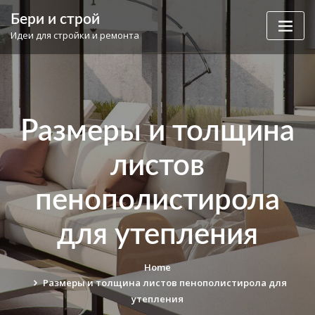
Skip
Бери и строй
to
Идеи для стройки и ремонта
content
Размеры и толщина
листов
пенополистирола
для утепления
Home
Размеры и толщина листов пенополистирола для
утепления