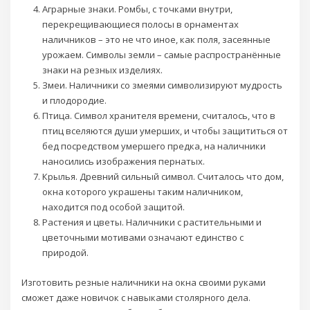
Аграрные знаки. Ромбы, с точками внутри,
перекрещивающиеся полосы в орнаментах
наличников – это не что иное, как поля, засеянные
урожаем. Символы земли – самые распространённые
знаки на резных изделиях.
Змеи. Наличники со змеями символизируют мудрость
и плодородие.
Птица. Символ хранителя времени, считалось, что в
птиц вселяются души умерших, и чтобы защититься от
бед посредством умершего предка, на наличники
наносились изображения пернатых.
Крылья. Древний сильный символ. Считалось что дом,
окна которого украшены таким наличником,
находится под особой защитой.
Растения и цветы. Наличники с растительными и
цветочными мотивами означают единство с
природой.
Изготовить резные наличники на окна своими руками
сможет даже новичок с навыками столярного дела.