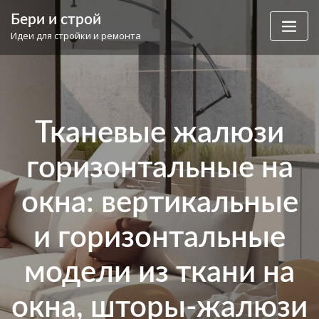
Skip
Бери и строй
to
Идеи для стройки и ремонта
content
Тканевые жалюзи
горизонтальные на
окна: вертикальные
и горизонтальные
модели из ткани на
окна, шторы-жалюзи